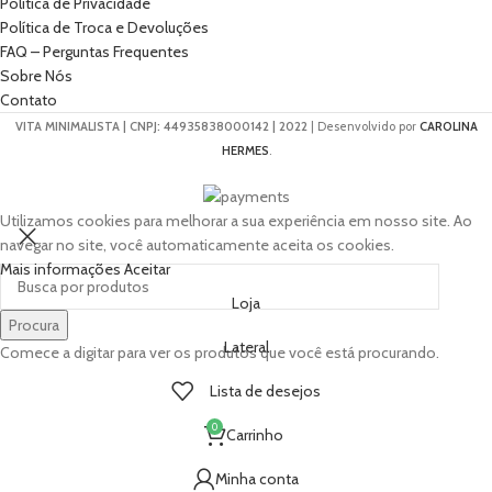
Política de Privacidade
Política de Troca e Devoluções
FAQ – Perguntas Frequentes
Sobre Nós
Contato
VITA MINIMALISTA | CNPJ: 44935838000142 | 2022
| Desenvolvido por
CAROLINA
HERMES
.
Utilizamos cookies para melhorar a sua experiência em nosso site. Ao
navegar no site, você automaticamente aceita os cookies.
Mais informações
Aceitar
Loja
Procura
Lateral
Comece a digitar para ver os produtos que você está procurando.
Lista de desejos
0
Carrinho
Minha conta