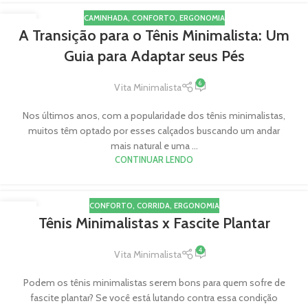
CAMINHADA
,
CONFORTO
,
ERGONOMIA
19
A Transição para o Tênis Minimalista: Um
ABR
Guia para Adaptar seus Pés
6
Vita Minimalista
Nos últimos anos, com a popularidade dos tênis minimalistas,
muitos têm optado por esses calçados buscando um andar
mais natural e uma ...
CONTINUAR LENDO
CONFORTO
,
CORRIDA
,
ERGONOMIA
05
Tênis Minimalistas x Fascite Plantar
ABR
4
Vita Minimalista
Podem os tênis minimalistas serem bons para quem sofre de
fascite plantar? Se você está lutando contra essa condição