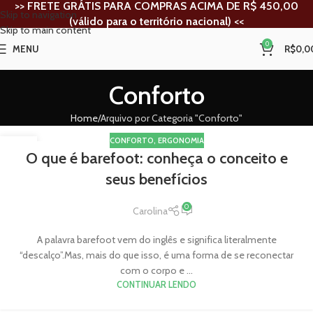
>> FRETE GRÁTIS PARA
COMPRAS ACIMA DE R$ 450,00
Skip to navigation
(válido para o território nacional) <<
Skip to main content
0
MENU
R$
0,0
Conforto
Home
Arquivo por Categoria "Conforto"
CONFORTO
,
ERGONOMIA
31
O que é barefoot: conheça o conceito e
OUT
seus benefícios
0
Carolina
A palavra barefoot vem do inglês e significa literalmente
“descalço”.Mas, mais do que isso, é uma forma de se reconectar
com o corpo e ...
CONTINUAR LENDO