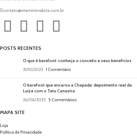
o uso diário, sem abrir mão do estilo.
Seu
design elegante e robusto
foi
contato@vitaminimalista.com.br
✅ Couro de alta qualidade –
pensado para acompanhar suas
durabilidade, resistência e elegância
aventuras sem abrir mão da liberdade
em uma só peça.
que só um
barefoot Vita
pode
✅ Toe box largo – espaço de verdade
proporcionar.
para todos os seus dedos, respeitando
Conta com
passadores em aço
, que
a forma natural dos pés.
garantem maior resistência, e
sola
POSTS RECENTES
✅ Sola flexível em borracha natural –
com toe box largo e flexível
,
sensação barefoot: liberdade de
promovendo conforto mesmo em
O que é barefoot: conheça o conceito e seus benefícios
movimento, equilíbrio e conexão com
longas caminhadas.
o solo.
31/10/2025
1 Comentário
As
travas de 4mm na sola de
✅ Acabamento de excelência –
borracha natural
proporcionam tração
solado colado e costurado para maior
e estabilidade em terrenos variados.
O barefoot que encarou a Chapada: depoimento real da
resistência.
Luiza com o Tatu Canastra
Um barefoot de alto desempenho,
✅ Praticidade no dia a dia – ajuste
feito para
quem busca qualidade,
preciso com cadarço e zíper lateral
26/06/2025
5 Comentários
conforto e conexão com o natural
.
para facilitar o calce.
MAPA SITE
Uma bota em couro de cano médio,
feita para quem busca conforto
absoluto, estilo versátil e a
Loja
naturalidade de um barefoot Vita.
Política de Privacidade