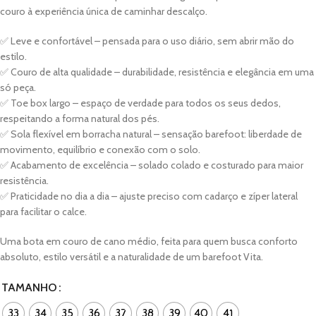
couro à experiência única de caminhar descalço.
✅ Leve e confortável – pensada para o uso diário, sem abrir mão do
estilo.
✅ Couro de alta qualidade – durabilidade, resistência e elegância em uma
só peça.
✅ Toe box largo – espaço de verdade para todos os seus dedos,
respeitando a forma natural dos pés.
✅ Sola flexível em borracha natural – sensação barefoot: liberdade de
movimento, equilíbrio e conexão com o solo.
✅ Acabamento de excelência – solado colado e costurado para maior
resistência.
✅ Praticidade no dia a dia – ajuste preciso com cadarço e zíper lateral
para facilitar o calce.
Uma bota em couro de cano médio, feita para quem busca conforto
absoluto, estilo versátil e a naturalidade de um barefoot Vita.
TAMANHO
33
34
35
36
37
38
39
40
41