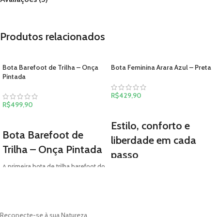
Produtos relacionados
Bota Barefoot de Trilha – Onça
Bota Feminina Arara Azul – Preta
Pintada
R$
429,90
R$
499,90
VER OPÇÕES
VER OPÇÕES
Estilo, conforto e
Bota Barefoot de
liberdade em cada
Trilha – Onça Pintada
passo
A
primeira bota de trilha barefoot do
A Bota Arara Azul foi criada para unir
Brasil
.
o design atemporal de uma bota de
Confeccionada em
couro Mustang de
couro à experiência única de
altíssima qualidade
, por dentro e por
caminhar descalço.
fora, oferece durabilidade, conforto e
Reconecte-se à sua Natureza
um visual atemporal.
✅ Leve e confortável – pensada para