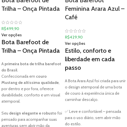
Bota Barefoot de
Bota Barefoot
Trilha – Onça Pintada
Feminina Arara Azul –
Café
R$
499,90
Ver opções
R$
429,90
Bota Barefoot de
Ver opções
Trilha – Onça Pintada
Estilo, conforto e
liberdade em cada
A
primeira bota de trilha barefoot
passo
do Brasil
.
Confeccionada em
couro
A Bota Arara Azul foi criada para unir
Mustang de altíssima qualidade
,
o design atemporal de uma bota
por dentro e por fora, oferece
de couro à experiência única de
durabilidade, conforto e um visual
caminhar descalço.
atemporal.
✅ Leve e confortável – pensada
Seu
design elegante e robusto
foi
para o uso diário, sem abrir mão
pensado para acompanhar suas
do estilo.
aventuras sem abrir mão da