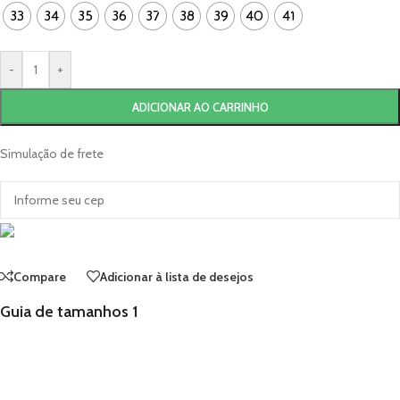
33
34
35
36
37
38
39
40
41
-
+
ADICIONAR AO CARRINHO
Simulação de frete
Compare
Adicionar à lista de desejos
Guia de tamanhos 1