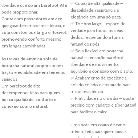
✅ Couro de alta qualidade –
liberdade que só um
barefoot Vita
durabilidade, resistência e
pode proporcionar.
elegância em uma só peça.
Conta com
passadores em aço
,
✅ Toe box largo – espaço de
que garantem maior resistência, e
verdade para todos os seus
sola com toe box largo e flexível
,
dedos, respeitando a forma
promovendo conforto mesmo
natural dos pés.
em longas caminhadas.
✅ Sola flexível em borracha
natural – sensação barefoot:
As
travas de 4mm na sola de
liberdade de movimento,
borracha natural
proporcionam
equilíbrio e conexão com o solo.
tração e estabilidade em terrenos
✅ Acabamento de excelência –
variados.
solado colado e costurado para
Um barefoot de alto
maior resistência.
desempenho, feito para
quem
✅ Praticidade no dia a dia – ajuste
busca qualidade, conforto e
preciso com cadarço e zíper lateral
conexão com o natural
.
para facilitar o calce.
Uma bota em couro de cano
médio, feita para quem busca