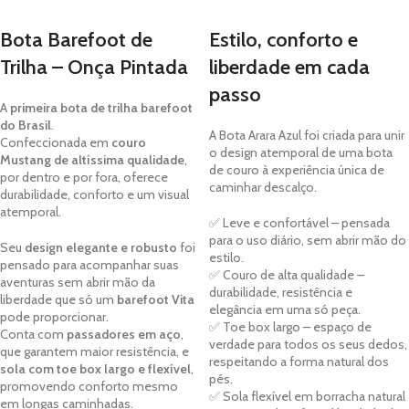
VER OPÇÕES
VER OPÇÕES
Bota Barefoot de
Estilo, conforto e
Trilha – Onça Pintada
liberdade em cada
passo
A
primeira bota de trilha barefoot
do Brasil
.
A Bota Arara Azul foi criada para unir
Confeccionada em
couro
o design atemporal de uma bota
Mustang de altíssima qualidade
,
de couro à experiência única de
por dentro e por fora, oferece
caminhar descalço.
durabilidade, conforto e um visual
atemporal.
✅ Leve e confortável – pensada
para o uso diário, sem abrir mão do
Seu
design elegante e robusto
foi
estilo.
pensado para acompanhar suas
✅ Couro de alta qualidade –
aventuras sem abrir mão da
durabilidade, resistência e
liberdade que só um
barefoot Vita
elegância em uma só peça.
pode proporcionar.
✅ Toe box largo – espaço de
Conta com
passadores em aço
,
verdade para todos os seus dedos,
que garantem maior resistência, e
respeitando a forma natural dos
sola com toe box largo e flexível
,
pés.
promovendo conforto mesmo
✅ Sola flexível em borracha natural
em longas caminhadas.