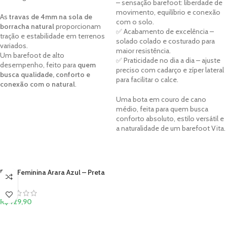
– sensação barefoot: liberdade de
movimento, equilíbrio e conexão
As
travas de 4mm na sola de
com o solo.
borracha natural
proporcionam
✅ Acabamento de excelência –
tração e estabilidade em terrenos
solado colado e costurado para
variados.
maior resistência.
Um barefoot de alto
✅ Praticidade no dia a dia – ajuste
desempenho, feito para
quem
preciso com cadarço e zíper lateral
busca qualidade, conforto e
para facilitar o calce.
conexão com o natural
.
Uma bota em couro de cano
médio, feita para quem busca
conforto absoluto, estilo versátil e
a naturalidade de um barefoot Vita.
Bota Feminina Arara Azul – Preta
R$
429,90
VER OPÇÕES