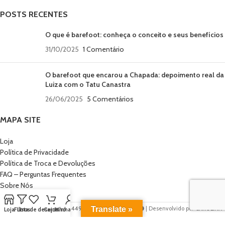
POSTS RECENTES
O que é barefoot: conheça o conceito e seus benefícios
31/10/2025
1 Comentário
O barefoot que encarou a Chapada: depoimento real da
Luiza com o Tatu Canastra
26/06/2025
5 Comentários
MAPA SITE
Loja
Política de Privacidade
Política de Troca e Devoluções
FAQ – Perguntas Frequentes
Sobre Nós
Contato
Translate »
VITA MINIMALISTA | CNPJ: 44935838000142 | 2022
| Desenvolvido por
CAROLINA
Loja
Filtros
Lista de desejos
Carrinho
Minha conta
HERMES
.