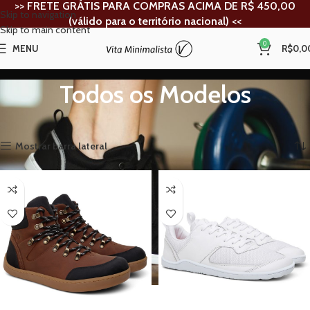
>> FRETE GRÁTIS PARA
COMPRAS ACIMA DE R$ 450,00
Skip to navigation
(válido para o território nacional) <<
Skip to main content
0
MENU
R$
0,0
Todos os Modelos
Início
Todos os Modelos
Mostrando todos os 15 resultados
Mostrar barra lateral