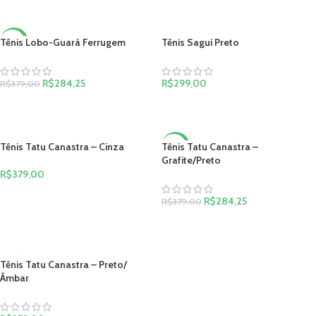
VER OPÇÕES
Tênis Lobo-Guará Ferrugem
Tênis Sagui Preto
-25%
R$
284,25
R$
299,00
R$
379,00
VER OPÇÕES
VER OPÇÕES
Tênis Tatu Canastra – Cinza
Tênis Tatu Canastra –
-25%
Grafite/Preto
R$
379,00
VER OPÇÕES
R$
284,25
R$
379,00
VER OPÇÕES
Tênis Tatu Canastra – Preto/
Âmbar