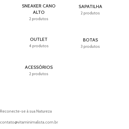
- Fortalece seus pés de
SNEAKER CANO
SAPATILHA
maneira passiva.
ALTO
2 produtos
2 produtos
OUTLET
BOTAS
4 produtos
3 produtos
ACESSÓRIOS
2 produtos
Reconecte-se à sua Natureza
contato@vitaminimalista.com.br