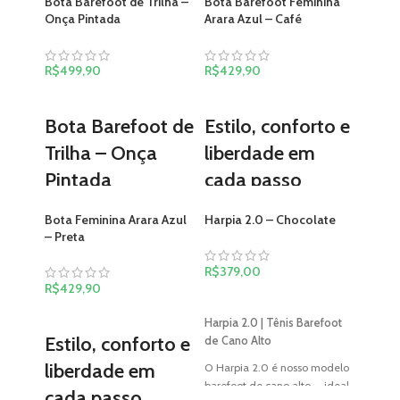
Bota Barefoot de Trilha –
Bota Barefoot Feminina
Onça Pintada
Arara Azul – Café
R$
499,90
R$
429,90
VER OPÇÕES
VER OPÇÕES
Bota Barefoot de
Estilo, conforto e
Trilha – Onça
liberdade em
Pintada
cada passo
A
primeira bota de trilha
A Bota Arara Azul foi criada
Bota Feminina Arara Azul
Harpia 2.0 – Chocolate
barefoot do Brasil
.
para unir o design atemporal
– Preta
Confeccionada em
couro
de uma bota de couro à
Mustang de altíssima
experiência única de
R$
379,00
qualidade
, por dentro e por
caminhar descalço.
R$
429,90
VER OPÇÕES
fora, oferece durabilidade,
✅ Leve e confortável –
VER OPÇÕES
conforto e um visual
Harpia 2.0 | Tênis Barefoot
pensada para o uso diário,
atemporal.
Estilo, conforto e
de Cano Alto
sem abrir mão do estilo.
Seu
design elegante e
✅ Couro de alta qualidade –
liberdade em
O Harpia 2.0 é nosso modelo
robusto
foi pensado para
durabilidade, resistência e
barefoot de cano alto — ideal
cada passo
acompanhar suas aventuras
elegância em uma só peça.